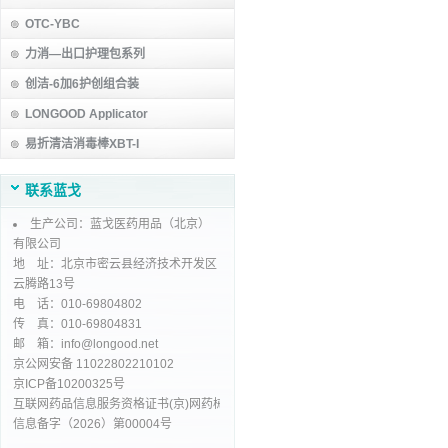
OTC-YBC
力消—出口护理包系列
创洁-6加6护创组合装
LONGOOD Applicator
易折清洁消毒棒XBT-I
联系蓝戈
生产公司：蓝戈医药用品（北京）
有限公司
地 址：北京市密云县经济技术开发区
云腾路13号
电 话：010-69804802
传 真：010-69804831
邮 箱：info@longood.net
京公网安备 11022802210102
京ICP备10200325号
互联网药品信息服务资格证书(京)网药械
信息备字（2026）第00004号