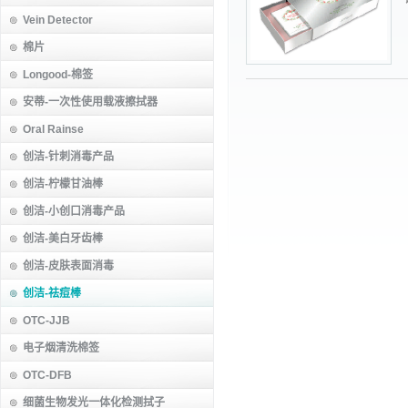
Vein Detector
棉片
Longood-棉签
安蒂-一次性使用载液擦拭器
Oral Rainse
创洁-针刺消毒产品
创洁-柠檬甘油棒
创洁-小创口消毒产品
创洁-美白牙齿棒
创洁-皮肤表面消毒
创洁-祛痘棒
OTC-JJB
电子烟清洗棉签
OTC-DFB
细菌生物发光一体化检测拭子