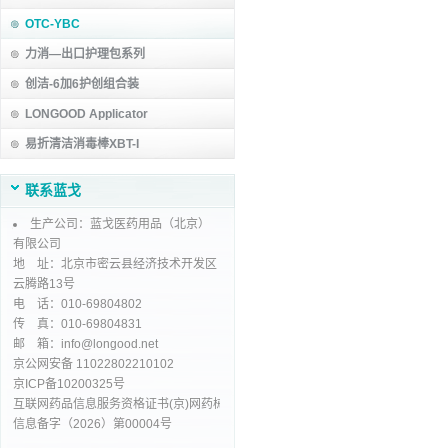
OTC-YBC
力消—出口护理包系列
创洁-6加6护创组合装
LONGOOD Applicator
易折清洁消毒棒XBT-I
联系蓝戈
生产公司：蓝戈医药用品（北京）
有限公司
地 址：北京市密云县经济技术开发区
云腾路13号
电 话：010-69804802
传 真：010-69804831
邮 箱：info@longood.net
京公网安备 11022802210102
京ICP备10200325号
互联网药品信息服务资格证书(京)网药械
信息备字（2026）第00004号