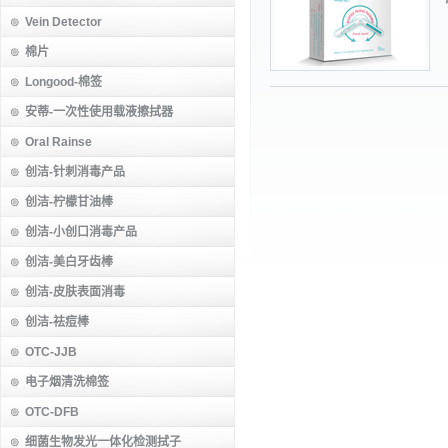
Vein Detector
棉片
Longood-棉签
安蒂-一次性使用载液擦拭器
Oral Rainse
创洁-针刺消毒产品
创洁-柠檬甘油棒
创洁-小创口消毒产品
创洁-美白牙齿棒
创洁-皮肤表面消毒
创洁-祛痘棒
OTC-JJB
电子烟清洗棉签
OTC-DFB
细菌生物发光一体化检测拭子